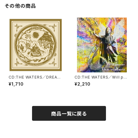
その他の商品
CD:THE WATERS／DREAME
CD:THE WATERS／Will po
R 2022
wer 2003
¥1,710
¥2,210
商品一覧に戻る