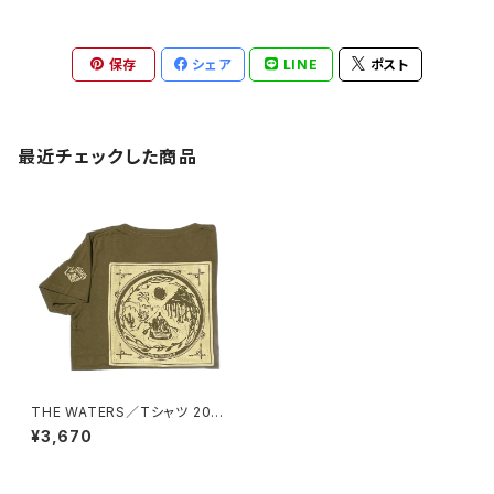
保存
シェア
LINE
ポスト
最近チェックした商品
THE WATERS／Tシャツ 202
2（一般）
¥3,670