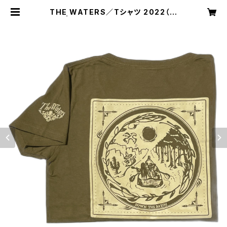
THE WATERS／Tシャツ 2022（一
般） | THE WATERS ONLINE SH
OP